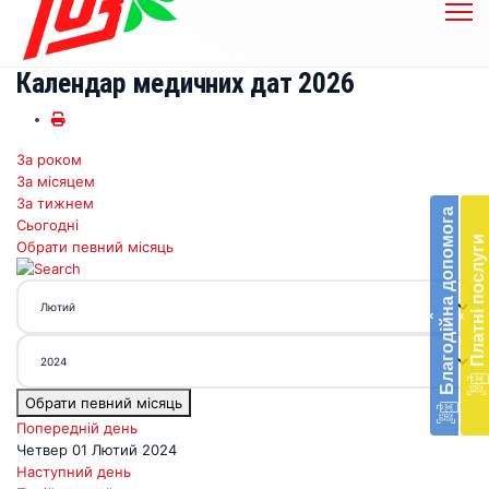
Календар медичних дат 2026
За роком
Бл
За місяцем
до
За тижнем
Благодійна допомога
Сьогодні
Підт
Платні послуги
Обрати певний місяць
діял
екст
меди
‹
‹
доп
в
Укра
благ
Обрати певний місяць
доп
Вря
Попередній день
біл
Четвер 01 Лютий 2024
житт
Наступний день