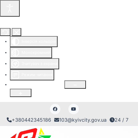
Інструменти доступності
Інверсія кольорів
Монохромний
Зчитувач з екрана
Режим читання
Розмір шрифту
100
%
+380442345186
103@kyivcity.gov.ua
24 / 7