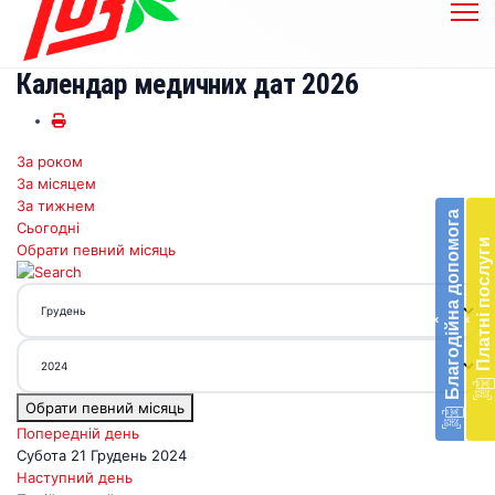
Календар медичних дат 2026
За роком
Бл
За місяцем
до
За тижнем
Благодійна допомога
Сьогодні
Підт
Платні послуги
Обрати певний місяць
діял
екст
меди
‹
‹
доп
в
Укра
благ
Обрати певний місяць
доп
Вря
Попередній день
біл
Субота 21 Грудень 2024
житт
Наступний день