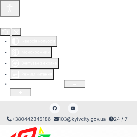
Інструменти доступності
Інверсія кольорів
Монохромний
Зчитувач з екрана
Режим читання
Розмір шрифту
100
%
+380442345186
103@kyivcity.gov.ua
24 / 7