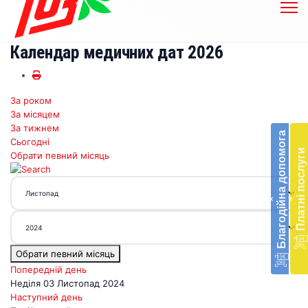
Календар медичних дат 2026
За роком
Бл
За місяцем
до
За тижнем
Благодійна допомога
Сьогодні
Підт
Платні послуги
Обрати певний місяць
діял
екст
меди
‹
‹
доп
в
Укра
благ
Обрати певний місяць
доп
Вря
Попередній день
біл
Неділя 03 Листопад 2024
житт
Наступний день