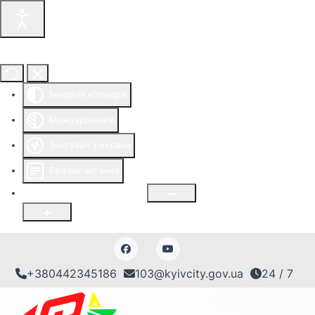
Інструменти доступності
Інверсія кольорів
Монохромний
Зчитувач з екрана
Режим читання
Розмір шрифту
100
%
+380442345186
103@kyivcity.gov.ua
24 / 7