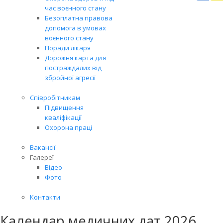
Вря
час воєнного стану
біл
Безоплатна правова
житт
допомога в умовах
раз
воєнного стану
Поради лікаря
Дорожня карта для
постраждалих від
збройної агресії
Співробітникам
Підвищення
кваліфікації
Охорона праці
Вакансії
Галереї
Відео
Фото
Контакти
Календар медичних дат 2026