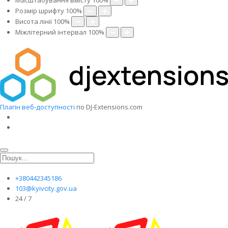
Масштабування вмісту
100
%
Розмір шрифту
100
%
Висота лінії
100
%
Міжлітерний інтервал
100
%
Плагін веб-доступності
по DJ-Extensions.com
+380442345186
103@kyivcity.gov.ua
24 / 7