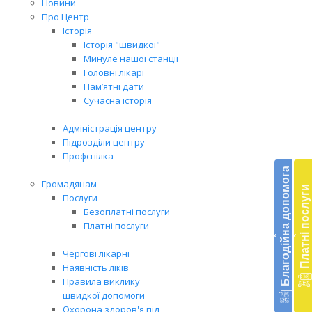
Новини
Про Центр
Історія
Історія "швидкої"
Минуле нашої станції
Головні лікарі
Пам’ятні дати
Сучасна історія
Адміністрація центру
Підрозділи центру
Бл
Профспілка
до
Благодійна допомога
Громадянам
Платні послуги
Підт
Послуги
діял
Безоплатні послуги
екст
Платні послуги
‹
‹
меди
доп
Чергові лікарні
в
Наявність ліків
Укра
Правила виклику
благ
швидкої допомоги
доп
Охорона здоров'я під