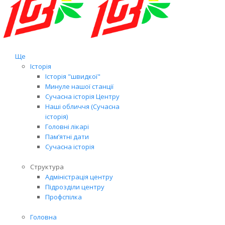
Ще
Історія
Історія "швидкої"
Минуле нашої станції
Сучасна історія Центру
Наші обличчя (Сучасна
історія)
Головні лікарі
Пам’ятні дати
Сучасна історія
Структура
Адміністрація центру
Підрозділи центру
Профспілка
Головна