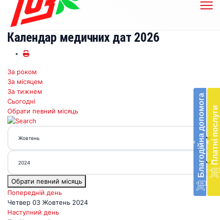
Календар медичних дат 2026
За роком
Бл
За місяцем
до
За тижнем
Благодійна допомога
Сьогодні
Підт
Платні послуги
Обрати певний місяць
діял
екст
меди
‹
‹
доп
в
Укра
благ
Обрати певний місяць
доп
Вря
Попередній день
біл
Четвер 03 Жовтень 2024
житт
Наступний день