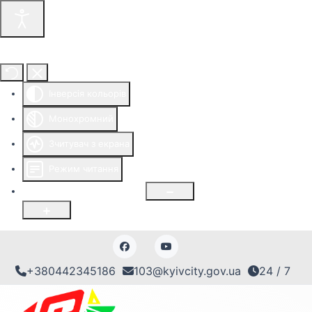
Інструменти доступності
Інверсія кольорів
Монохромний
Зчитувач з екрана
Режим читання
Розмір шрифту
100
%
+380442345186
103@kyivcity.gov.ua
24 / 7