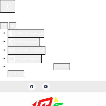
Інструменти доступності
Інверсія кольорів
Монохромний
Зчитувач з екрана
Режим читання
Розмір шрифту
100
%