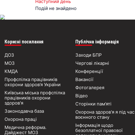
Наступний день
Подій не знайдено
Корисні посилання
Публічна інформація
ДОЗ
Заходи БПР
МОЗ
Чергові лікарні
КМДА
Конференції
Профспілка працівників
Вакансії
охорони здоров’я України
Фотогалерея
Київська міська профспілка
Відео
працівників охорони
здоров'я
Сторінки пам’яті
Законодавча база
Охорона здоров'я я під час
воєнного стану
Охорона праці
Інформація щодо
Медична реформа.
безоплатної правової
Дайджест МОЗ