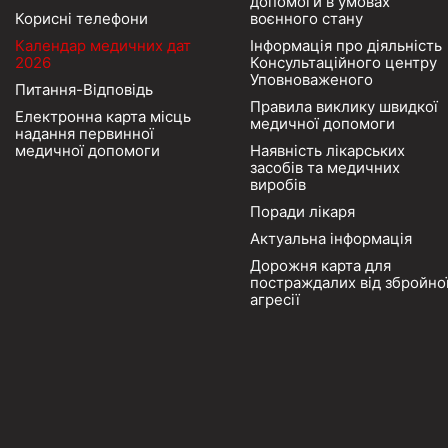
допомоги в умовах
Корисні телефони
воєнного стану
Календар медичних дат
Інформація про діяльність
2026
Консультаційного центру
Уповноваженого
Питання-Відповідь
Правила виклику швидкої
Електронна карта місць
медичної допомоги
надання первинної
медичної допомоги
Наявність лікарських
засобів та медичних
виробів
Поради лікаря
Актуальна інформація
Дорожня карта для
постраждалих від збройно
агресії