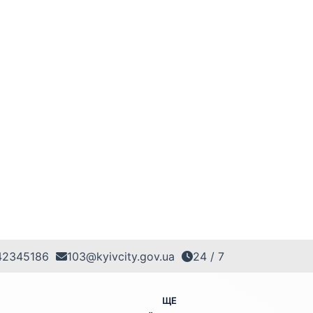
42345186
103@kyivcity.gov.ua
24 / 7
ЩЕ