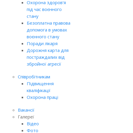
Охорона здоров'я
під час воєнного
стану
Безоплатна правова
допомога в умовах
воєнного стану
Поради лікаря
Дорожня карта для
постраждалих від
збройної агресії
Співробітникам
Підвищення
кваліфікації
Охорона праці
Вакансії
Галереї
Відео
Фото