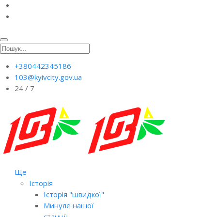
+380442345186
103@kyivcity.gov.ua
24 / 7
Ще
Історія
Історія "швидкої"
Минуле нашої
станції