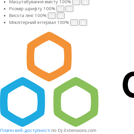
Масштабування вмісту
100
%
Розмір шрифту
100
%
Висота лінії
100
%
Міжлітерний інтервал
100
%
Плагін веб-доступності
по DJ-Extensions.com