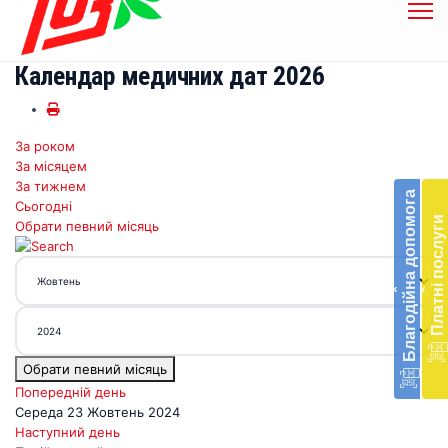
Календар медичних дат 2026
За роком
Бл
За місяцем
до
За тижнем
Благодійна допомога
Сьогодні
Підт
Платні послуги
Обрати певний місяць
діял
екст
меди
‹
‹
доп
в
Укра
благ
Обрати певний місяць
доп
Вря
Попередній день
біл
Середа 23 Жовтень 2024
житт
Наступний день