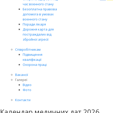
Вря
час воєнного стану
біл
Безоплатна правова
житт
допомога в умовах
раз
воєнного стану
Поради лікаря
Дорожня карта для
постраждалих від
збройної агресії
Співробітникам
Підвищення
кваліфікації
Охорона праці
Вакансії
Галереї
Відео
Фото
Контакти
Календар медичних дат 2026