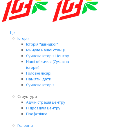
Ще
Історія
Історія "швидкої"
Минуле нашої станції
Сучасна історія Центру
Наші обличчя (Сучасна
історія)
Головні лікарі
Пам’ятні дати
Сучасна історія
Структура
Адміністрація центру
Підрозділи центру
Профспілка
Головна