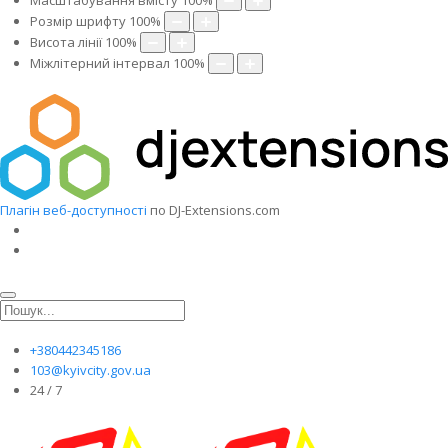
Масштабування вмісту
100
%
Розмір шрифту
100
%
Висота лінії
100
%
Міжлітерний інтервал
100
%
Плагін веб-доступності
по DJ-Extensions.com
+380442345186
103@kyivcity.gov.ua
24 / 7