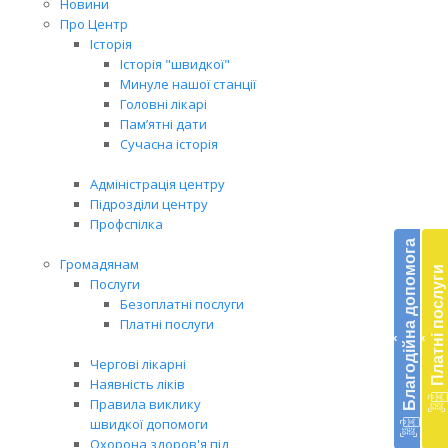
Новини
Про Центр
Історія
Історія "швидкої"
Минуле нашої станції
Головні лікарі
Пам’ятні дати
Сучасна історія
Адміністрація центру
Підрозділи центру
Бл
Профспілка
до
Благодійна допомога
Громадянам
Платні послуги
Підт
Послуги
діял
Безоплатні послуги
екст
Платні послуги
‹
‹
меди
доп
Чергові лікарні
в
Наявність ліків
Укра
Правила виклику
благ
швидкої допомоги
доп
Охорона здоров'я під