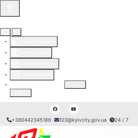
Інструменти доступності
Інверсія кольорів
Монохромний
Зчитувач з екрана
Режим читання
Розмір шрифту
100
%
+380442345186
103@kyivcity.gov.ua
24 / 7