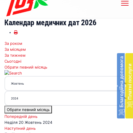
Календар медичних дат 2026
За роком
Бл
За місяцем
до
За тижнем
Благодійна допомога
Сьогодні
Підт
Платні послуги
Обрати певний місяць
діял
екст
меди
‹
‹
доп
в
Укра
благ
Обрати певний місяць
доп
Вря
Попередній день
біл
Неділя 20 Жовтень 2024
житт
Наступний день