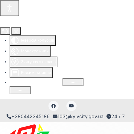
Інструменти доступності
Інверсія кольорів
Монохромний
Зчитувач з екрана
Режим читання
Розмір шрифту
100
%
+380442345186
103@kyivcity.gov.ua
24 / 7