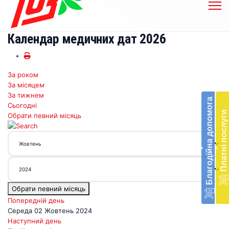
Календар медичних дат 2026
За роком
Бл
За місяцем
до
За тижнем
Благодійна допомога
Сьогодні
Підт
Платні послуги
Обрати певний місяць
діял
екст
меди
‹
‹
доп
в
Укра
благ
Обрати певний місяць
доп
Вря
Попередній день
біл
Середа 02 Жовтень 2024
житт
Наступний день