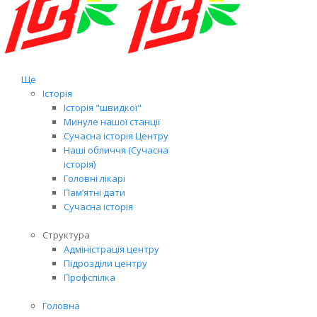
Ще
Історія
Історія "швидкої"
Минуле нашої станції
Сучасна історія Центру
Наші обличчя (Сучасна
історія)
Головні лікарі
Пам’ятні дати
Сучасна історія
Структура
Адміністрація центру
Підрозділи центру
Профспілка
Головна