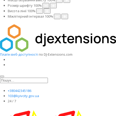
Масштабування вмісту
100
%
Розмір шрифту
100
%
Висота лінії
100
%
Міжлітерний інтервал
100
%
Плагін веб-доступності
по DJ-Extensions.com
+380442345186
103@kyivcity.gov.ua
24 / 7