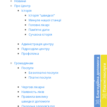
Новини
Про Центр
Історія
Історія "швидкої"
Минуле нашої станції
Головні лікарі
Пам’ятні дати
Сучасна історія
Адміністрація центру
Підрозділи центру
Бл
Профспілка
до
Благодійна допомога
Громадянам
Платні послуги
Підт
Послуги
діял
Безоплатні послуги
екст
Платні послуги
‹
‹
меди
доп
Чергові лікарні
в
Наявність ліків
Укра
Правила виклику
благ
швидкої допомоги
доп
Охорона здоров'я під