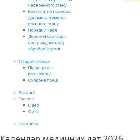
Вря
час воєнного стану
біл
Безоплатна правова
житт
допомога в умовах
раз
воєнного стану
Поради лікаря
Дорожня карта для
постраждалих від
збройної агресії
Співробітникам
Підвищення
кваліфікації
Охорона праці
Вакансії
Галереї
Відео
Фото
Контакти
Календар медичних дат 2026