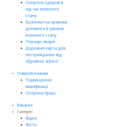
Охорона здоров'я
під час воєнного
стану
Безоплатна правова
допомога в умовах
воєнного стану
Поради лікаря
Дорожня карта для
постраждалих від
збройної агресії
Співробітникам
Підвищення
кваліфікації
Охорона праці
Вакансії
Галереї
Відео
Фото