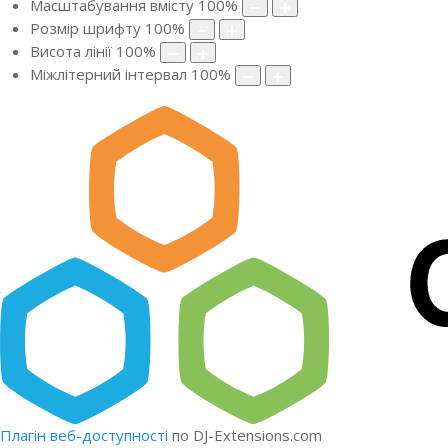
Масштабування вмісту
100
%
Розмір шрифту
100
%
Висота лінії
100
%
Міжлітерний інтервал
100
%
Плагін веб-доступності
по DJ-Extensions.com