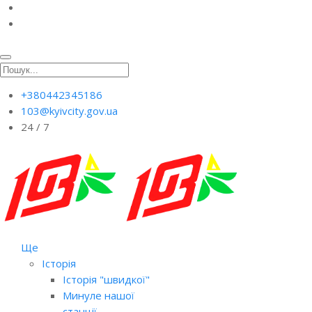
+380442345186
103@kyivcity.gov.ua
24 / 7
Ще
Історія
Історія "швидкої"
Минуле нашої
станції