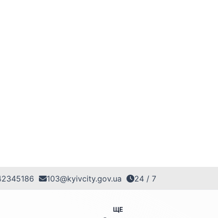
42345186
103@kyivcity.gov.ua
24 / 7
ЩЕ