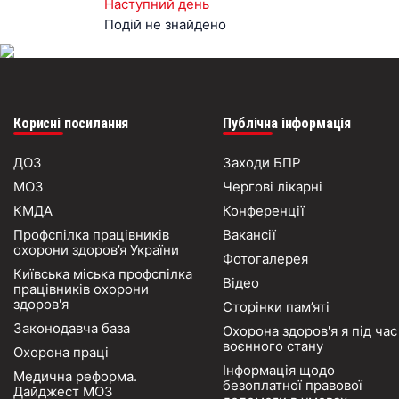
Наступний день
Подій не знайдено
Корисні посилання
Публічна інформація
ДОЗ
Заходи БПР
МОЗ
Чергові лікарні
КМДА
Конференції
Профспілка працівників
Вакансії
охорони здоров’я України
Фотогалерея
Київська міська профспілка
Відео
працівників охорони
здоров'я
Сторінки пам’яті
Законодавча база
Охорона здоров'я я під час
воєнного стану
Охорона праці
Інформація щодо
Медична реформа.
безоплатної правової
Дайджест МОЗ