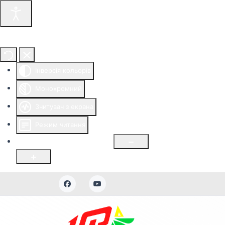
Інструменти доступності
Інверсія кольорів
Монохромний
Зчитувач з екрана
Режим читання
Розмір шрифту
100
%