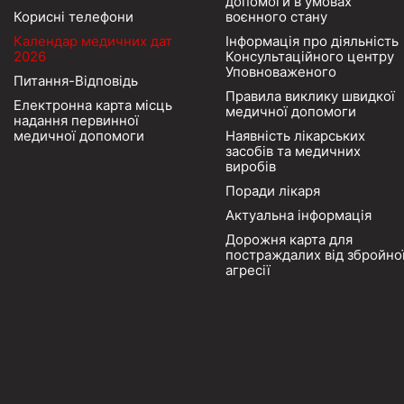
допомоги в умовах
Корисні телефони
воєнного стану
Календар медичних дат
Інформація про діяльність
2026
Консультаційного центру
Уповноваженого
Питання-Відповідь
Правила виклику швидкої
Електронна карта місць
медичної допомоги
надання первинної
медичної допомоги
Наявність лікарських
засобів та медичних
виробів
Поради лікаря
Актуальна інформація
Дорожня карта для
постраждалих від збройно
агресії