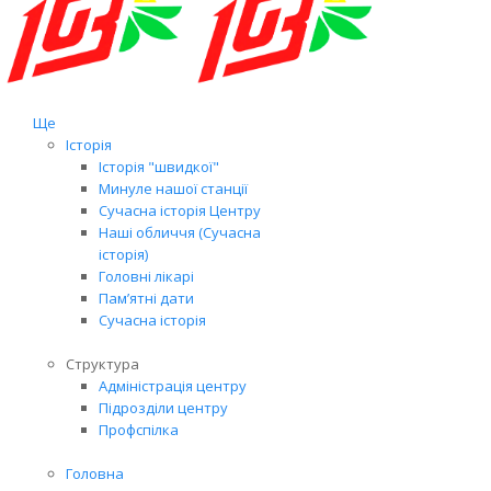
Ще
Історія
Історія "швидкої"
Минуле нашої станції
Сучасна історія Центру
Наші обличчя (Сучасна
історія)
Головні лікарі
Пам’ятні дати
Сучасна історія
Структура
Адміністрація центру
Підрозділи центру
Профспілка
Головна