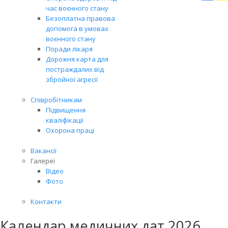
Вря
час воєнного стану
біль
Безоплатна правова
житт
допомога в умовах
разо
воєнного стану
Поради лікаря
До
Дорожня карта для
постраждалих від
збройної агресії
Співробітникам
Підвищення
кваліфікації
Охорона праці
Вакансії
Галереї
Відео
Фото
Контакти
Календар медичних дат 2026