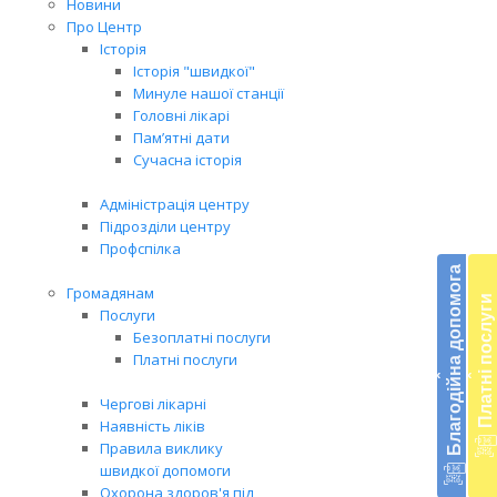
Новини
Про Центр
Історія
Історія "швидкої"
Минуле нашої станції
Головні лікарі
Пам’ятні дати
Сучасна історія
Адміністрація центру
Підрозділи центру
Бл
Профспілка
до
Благодійна допомога
Громадянам
Платні послуги
Підт
Послуги
діял
Безоплатні послуги
екст
Платні послуги
‹
‹
меди
доп
Чергові лікарні
в
Наявність ліків
Укра
Правила виклику
благ
швидкої допомоги
доп
Охорона здоров'я під