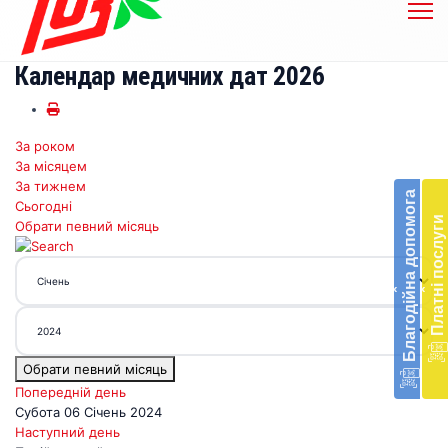
Календар медичних дат 2026
За роком
Бл
За місяцем
до
За тижнем
Благодійна допомога
Сьогодні
Підт
Платні послуги
Обрати певний місяць
діял
екст
меди
‹
‹
доп
в
Укра
благ
Обрати певний місяць
доп
Вря
Попередній день
біл
Субота 06 Січень 2024
житт
Наступний день