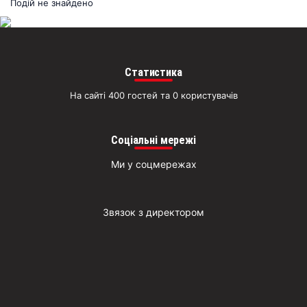
раз
Подій не знайдено
Д
Статистика
На сайті 400 гостей та 0 користувачів
Соціальні мережі
Ми у соцмережах
Звязок з директором