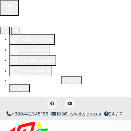
Інструменти доступності
Інверсія кольорів
Монохромний
Зчитувач з екрана
Режим читання
Розмір шрифту
100
%
+380442345186
103@kyivcity.gov.ua
24 / 7