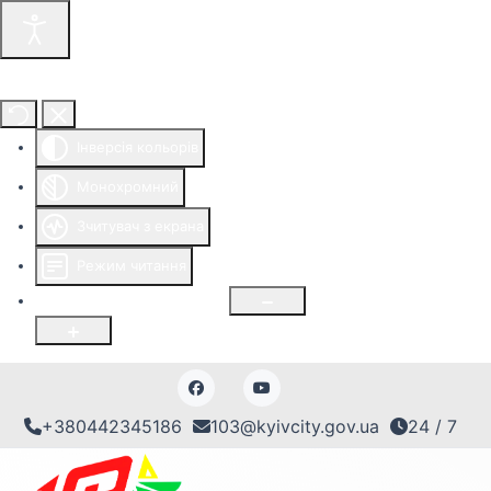
Інструменти доступності
Інверсія кольорів
Монохромний
Зчитувач з екрана
Режим читання
Розмір шрифту
100
%
+380442345186
103@kyivcity.gov.ua
24 / 7