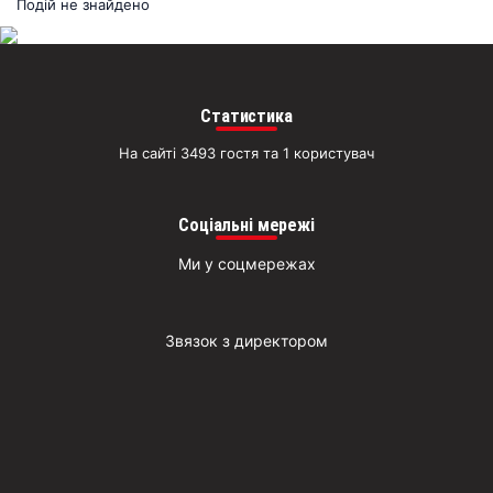
раз
Подій не знайдено
Д
Статистика
На сайті 3493 гостя та 1 користувач
Соціальні мережі
Ми у соцмережах
Звязок з директором