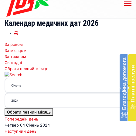
Календар медичних дат 2026
За роком
Бл
За місяцем
до
За тижнем
Благодійна допомога
Сьогодні
Підт
Платні послуги
Обрати певний місяць
діял
екст
меди
‹
‹
доп
в
Укра
благ
Обрати певний місяць
доп
Вря
Попередній день
біл
Четвер 04 Січень 2024
житт
Наступний день