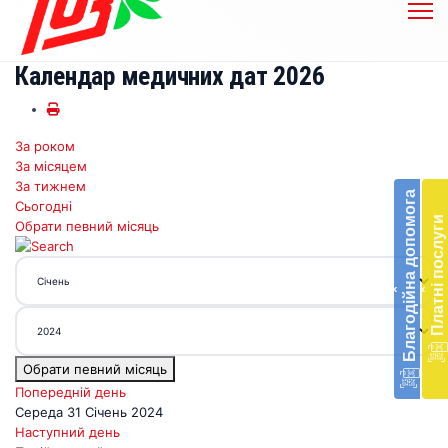
Календар медичних дат 2026
За роком
Бл
За місяцем
до
За тижнем
Благодійна допомога
Сьогодні
Підт
Платні послуги
Обрати певний місяць
діял
екст
меди
‹
‹
доп
в
Укра
благ
Обрати певний місяць
доп
Вря
Попередній день
біл
Середа 31 Січень 2024
житт
Наступний день