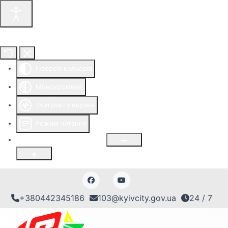
Інструменти доступності
Інверсія кольорів
Монохромний
Зчитувач з екрана
Режим читання
Розмір шрифту
100
%
+380442345186
103@kyivcity.gov.ua
24 / 7