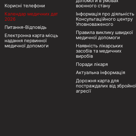
допомоги в умовах
Корисні телефони
воєнного стану
Календар медичних дат
Інформація про діяльність
2026
Консультаційного центру
Уповноваженого
Питання-Відповідь
Правила виклику швидкої
Електронна карта місць
медичної допомоги
надання первинної
медичної допомоги
Наявність лікарських
засобів та медичних
виробів
Поради лікаря
Актуальна інформація
Дорожня карта для
постраждалих від збройно
агресії