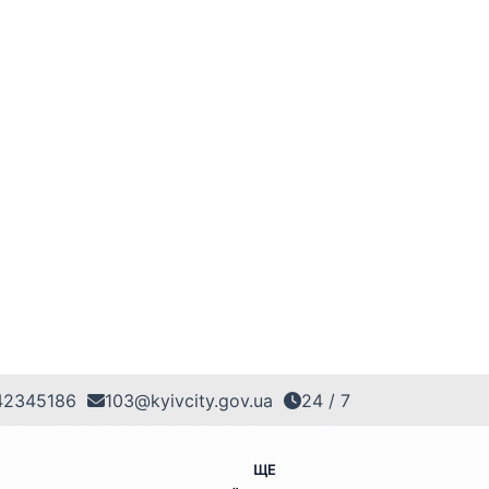
42345186
103@kyivcity.gov.ua
24 / 7
ЩЕ