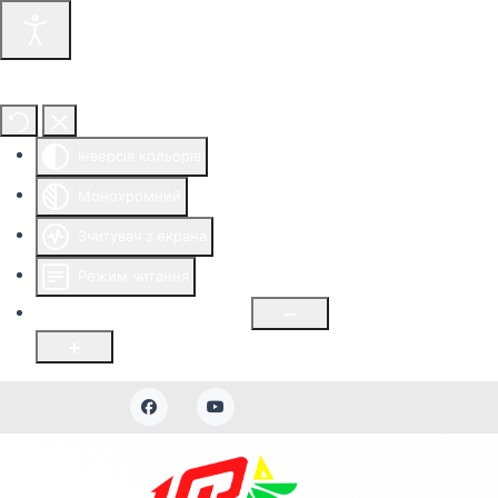
Інструменти доступності
Інверсія кольорів
Монохромний
Зчитувач з екрана
Режим читання
Розмір шрифту
100
%