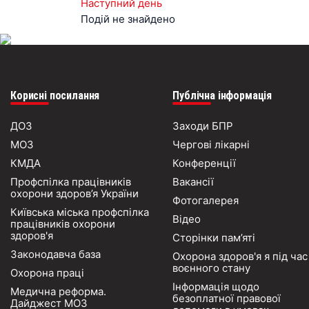
Наступний день
Подій не знайдено
Корисні посилання
Публічна інформація
ДОЗ
Заходи БПР
МОЗ
Чергові лікарні
КМДА
Конференції
Профспілка працівників
Вакансії
охорони здоров’я України
Фотогалерея
Київська міська профспілка
Відео
працівників охорони
здоров'я
Сторінки пам’яті
Законодавча база
Охорона здоров'я я під час
воєнного стану
Охорона праці
Інформація щодо
Медична реформа.
безоплатної правової
Дайджест МОЗ