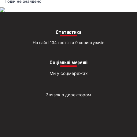
раз
Подій не знайдено
Д
Статистика
На сайті 134 гостя та 0 користувачів
Соціальні мережі
Ми у соцмережах
Звязок з директором