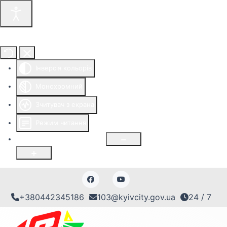
Інструменти доступності
Інверсія кольорів
Монохромний
Зчитувач з екрана
Режим читання
Розмір шрифту
100
%
+380442345186
103@kyivcity.gov.ua
24 / 7