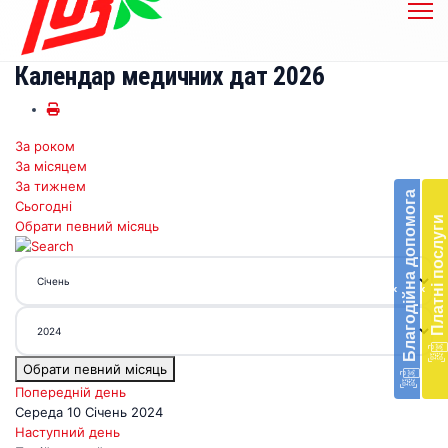
Календар медичних дат 2026
За роком
Бл
За місяцем
до
За тижнем
Благодійна допомога
Сьогодні
Підт
Платні послуги
Обрати певний місяць
діял
екст
меди
‹
‹
доп
в
Укра
благ
Обрати певний місяць
доп
Вря
Попередній день
біл
Середа 10 Січень 2024
житт
Наступний день