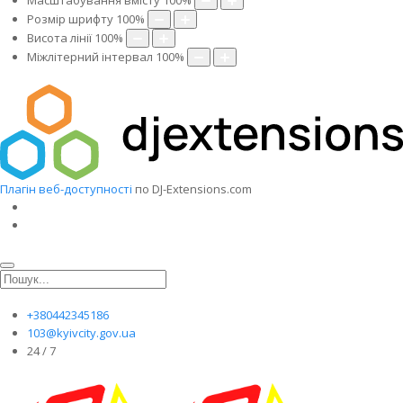
Масштабування вмісту
100
%
Розмір шрифту
100
%
Висота лінії
100
%
Міжлітерний інтервал
100
%
Плагін веб-доступності
по DJ-Extensions.com
+380442345186
103@kyivcity.gov.ua
24 / 7