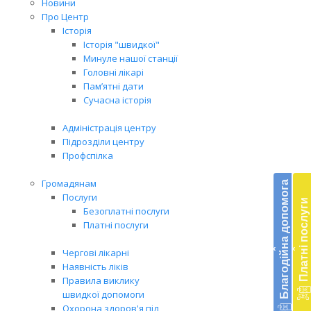
Новини
Про Центр
Історія
Історія "швидкої"
Минуле нашої станції
Головні лікарі
Пам’ятні дати
Сучасна історія
Адміністрація центру
Підрозділи центру
Профспілка
Бл
до
Громадянам
Благодійна допомога
Послуги
Платні послуги
Підт
Безоплатні послуги
діял
Платні послуги
екст
‹
‹
меди
Чергові лікарні
доп
Наявність ліків
в
Правила виклику
Укра
швидкої допомоги
благ
Охорона здоров'я під