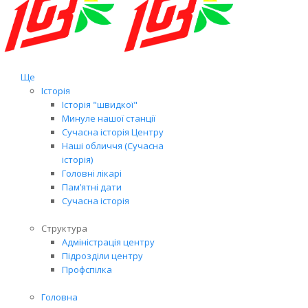
Ще
Історія
Історія "швидкої"
Минуле нашої станції
Сучасна історія Центру
Наші обличчя (Сучасна
історія)
Головні лікарі
Пам’ятні дати
Сучасна історія
Структура
Адміністрація центру
Підрозділи центру
Профспілка
Головна