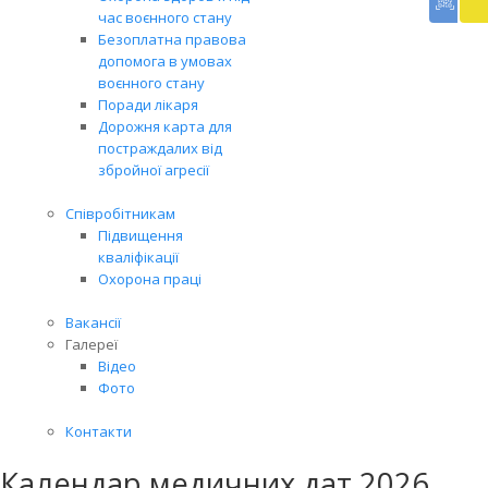
доп
час воєнного стану
Вря
Безоплатна правова
біл
допомога в умовах
житт
воєнного стану
раз
Поради лікаря
Дорожня карта для
постраждалих від
збройної агресії
Співробітникам
Підвищення
кваліфікації
Охорона праці
Вакансії
Галереї
Відео
Фото
Контакти
Календар медичних дат 2026