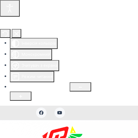
Інструменти доступності
Інверсія кольорів
Монохромний
Зчитувач з екрана
Режим читання
Розмір шрифту
100
%