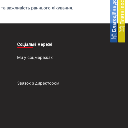
Благодійна допомога
Платні послуги
меди
К
 та важливість раннього лікування.
допо
‹
‹
в
Украї
благ
допо
Врят
Соціальні мережі
біль
Q
житт
Ми у соцмережах
к
разо
д
До
ш
о
Звязок з директором
п
п