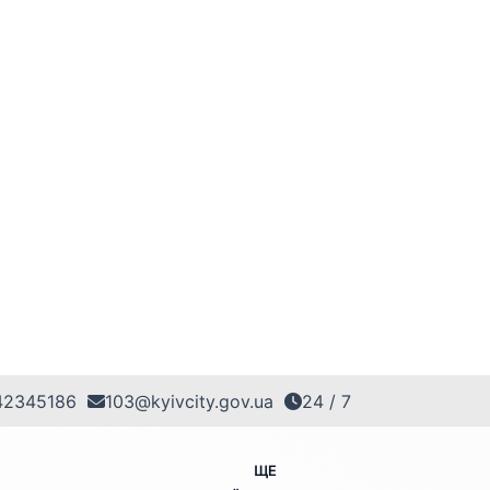
42345186
103@kyivcity.gov.ua
24 / 7
ЩЕ