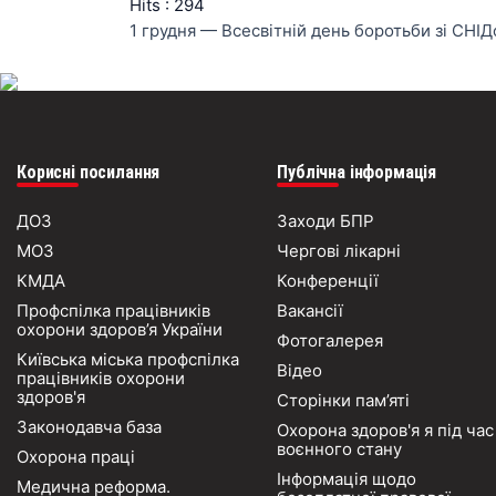
Hits
: 294
1 грудня — Всесвітній день боротьби зі СНІ
Корисні посилання
Публічна інформація
ДОЗ
Заходи БПР
МОЗ
Чергові лікарні
КМДА
Конференції
Профспілка працівників
Вакансії
охорони здоров’я України
Фотогалерея
Київська міська профспілка
Відео
працівників охорони
здоров'я
Сторінки пам’яті
Законодавча база
Охорона здоров'я я під час
воєнного стану
Охорона праці
Інформація щодо
Медична реформа.