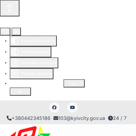
Інструменти доступності
Інверсія кольорів
Монохромний
Зчитувач з екрана
Режим читання
Розмір шрифту
100
%
+380442345186
103@kyivcity.gov.ua
24 / 7