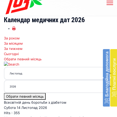
Календар медичних дат 2026
За роком
Бл
За місяцем
до
За тижнем
Благодійна допомога
Сьогодні
Підт
Обрати певний місяць
Платні послуги
діял
екст
меди
‹
‹
доп
в
Укра
благ
Обрати певний місяць
доп
Всесвітній день боротьби з діабетом
Вря
Субота 14 Листопад 2026
біл
Hits
: 355
житт