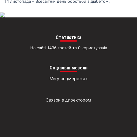
14 листопада – Всесвітній день боротьби з діабетом.
раз
Д
Статистика
На сайті 1436 гостей та 0 користувачів
Соціальні мережі
Ми у соцмережах
Звязок з директором