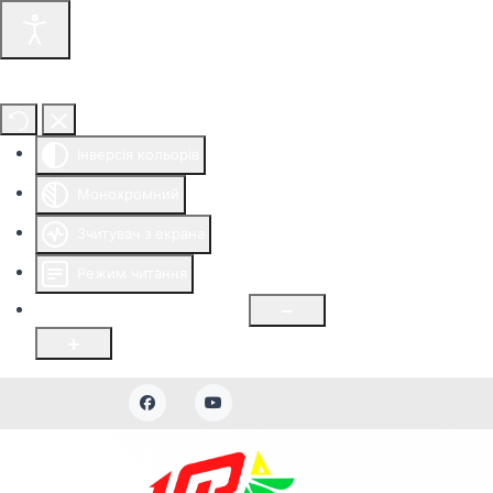
Інструменти доступності
Інверсія кольорів
Монохромний
Зчитувач з екрана
Режим читання
Розмір шрифту
100
%