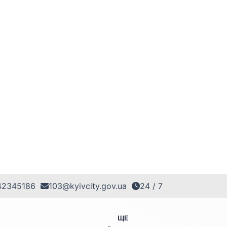
42345186
103@kyivcity.gov.ua
24 / 7
ЩЕ