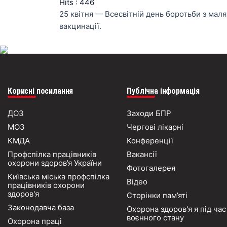
Hits
: 446
25 квітня — Всесвітній день боротьби з мал
вакцинації.
Корисні посилання
Публічна інформація
ДОЗ
Заходи БПР
МОЗ
Чергові лікарні
КМДА
Конференції
Профспілка працівників
Вакансії
охорони здоров’я України
Фотогалерея
Київська міська профспілка
Відео
працівників охорони
здоров'я
Сторінки пам’яті
Законодавча база
Охорона здоров'я я під час
воєнного стану
Охорона праці