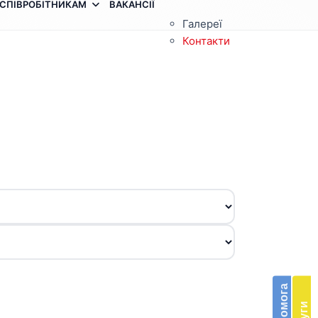
СПІВРОБІТНИКАМ
ВАКАНСІЇ
Галереї
Контакти
З
п
п
Бла
в
п
доп
е
Підт
м
діяль
д