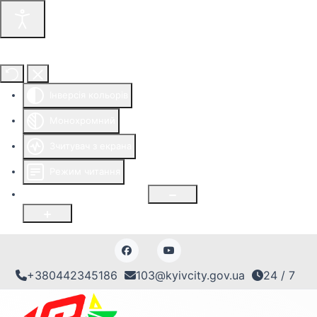
Інструменти доступності
Інверсія кольорів
Монохромний
Зчитувач з екрана
Режим читання
Розмір шрифту
100
%
+380442345186
103@kyivcity.gov.ua
24 / 7