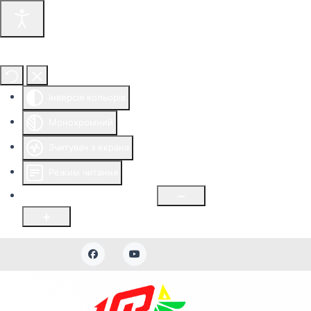
Інструменти доступності
Інверсія кольорів
Монохромний
Зчитувач з екрана
Режим читання
Розмір шрифту
100
%