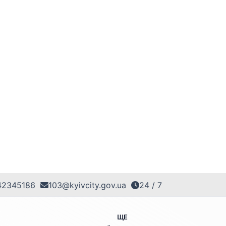
42345186
103@kyivcity.gov.ua
24 / 7
ЩЕ