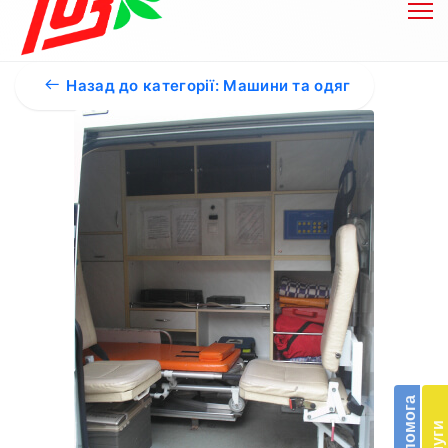
Назад до категорії: Машини та одяг
Бл
до
Підт
діял