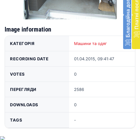
Благодійна допомога
Платні послуги
екст
меди
‹
‹
доп
в
Укра
Image information
благ
доп
КАТЕГОРІЯ
Машини та одяг
Вря
біл
RECORDING DATE
01.04.2015, 09:41:47
житт
раз
VOTES
0
Д
ПЕРЕГЛЯДИ
2586
DOWNLOADS
0
TAGS
-