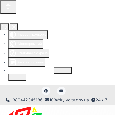
Інструменти доступності
Інверсія кольорів
Монохромний
Зчитувач з екрана
Режим читання
Розмір шрифту
100
%
+380442345186
103@kyivcity.gov.ua
24 / 7