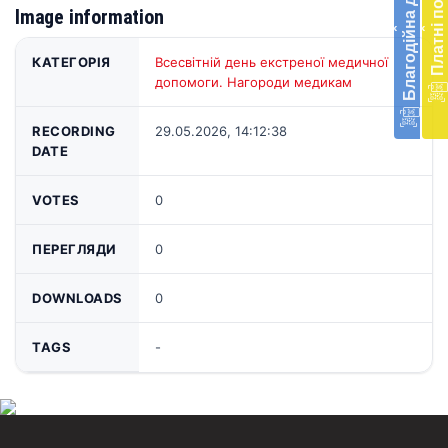
Благодійна допомога
Платні послуги
меди
Image information
‹
‹
доп
в
КАТЕГОРІЯ
Всесвітній день екстреної медичної
Укра
допомоги. Нагороди медикам
благ
доп
RECORDING
29.05.2026, 14:12:38
Вря
DATE
біл
житт
раз
VOTES
0
Д
ПЕРЕГЛЯДИ
0
DOWNLOADS
0
TAGS
-