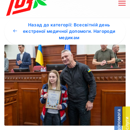
Назад до категорії: Всесвітній день
екстреної медичної допомоги. Нагороди
медикам
Бл
до
Підт
діял
екст