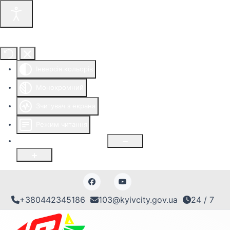
Інструменти доступності
Інверсія кольорів
Монохромний
Зчитувач з екрана
Режим читання
Розмір шрифту
100
%
+380442345186
103@kyivcity.gov.ua
24 / 7