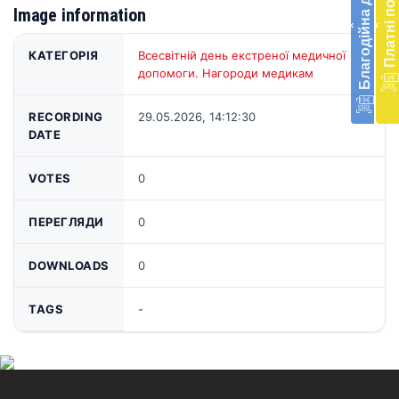
Благодійна допомога
Платні послуги
меди
Image information
‹
‹
доп
в
КАТЕГОРІЯ
Всесвітній день екстреної медичної
Укра
допомоги. Нагороди медикам
благ
доп
RECORDING
29.05.2026, 14:12:30
Вря
DATE
біл
житт
раз
VOTES
0
Д
ПЕРЕГЛЯДИ
0
DOWNLOADS
0
TAGS
-