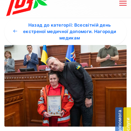
Назад до категорії: Всесвітній день
екстреної медичної допомоги. Нагороди
медикам
Бл
до
Підт
діял
екст