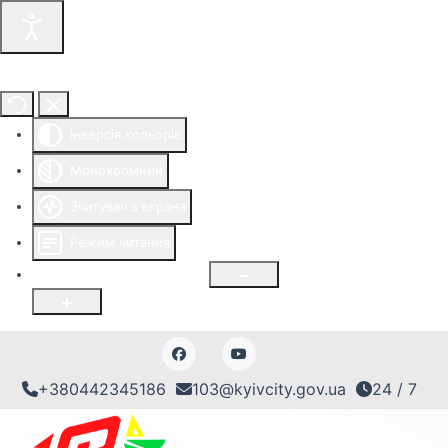
Інструменти доступності
Інверсія кольорів
Монохромний
Зчитувач з екрана
Режим читання
Розмір шрифту
100
%
+380442345186
103@kyivcity.gov.ua
24 / 7