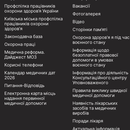
Профспілка працівників
Вакансії
охорони здоров’я України
Фотогалерея
Київська міська профспілка
Відео
працівників охорони
здоров'я
Сторінки пам’яті
Законодавча база
Охорона здоров'я я під час
воєнного стану
Охорона праці
Інформація щодо
Медична реформа.
безоплатної правової
Дайджест МОЗ
допомоги в умовах
Корисні телефони
воєнного стану
Календар медичних дат
Інформація про діяльність
2026
Консультаційного центру
Уповноваженого
Питання-Відповідь
Правила виклику швидкої
Електронна карта місць
медичної допомоги
надання первинної
медичної допомоги
Наявність лікарських
засобів та медичних
виробів
Поради лікаря
Актуальна інформація