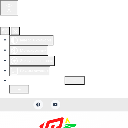
Інструменти доступності
Інверсія кольорів
Монохромний
Зчитувач з екрана
Режим читання
Розмір шрифту
100
%