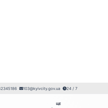
42345186
103@kyivcity.gov.ua
24 / 7
ЩЕ