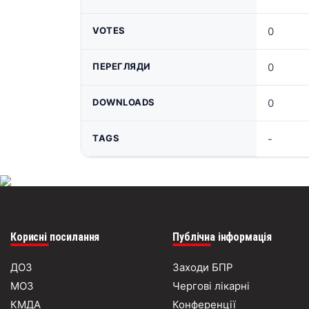
VOTES
0
ПЕРЕГЛЯДИ
0
DOWNLOADS
0
TAGS
-
Корисні посилання
Публічна інформація
ДОЗ
Заходи БПР
МОЗ
Чергові лікарні
КМДА
Конференції