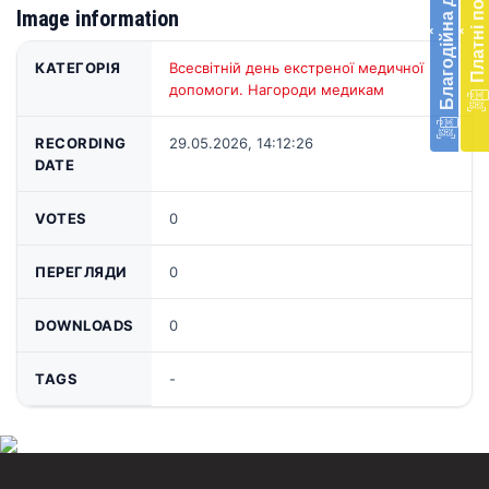
Благодійна допомога
Платні послуги
меди
Image information
‹
‹
доп
в
КАТЕГОРІЯ
Всесвітній день екстреної медичної
Укра
допомоги. Нагороди медикам
благ
доп
RECORDING
29.05.2026, 14:12:26
Вря
DATE
біл
житт
раз
VOTES
0
Д
ПЕРЕГЛЯДИ
0
DOWNLOADS
0
TAGS
-