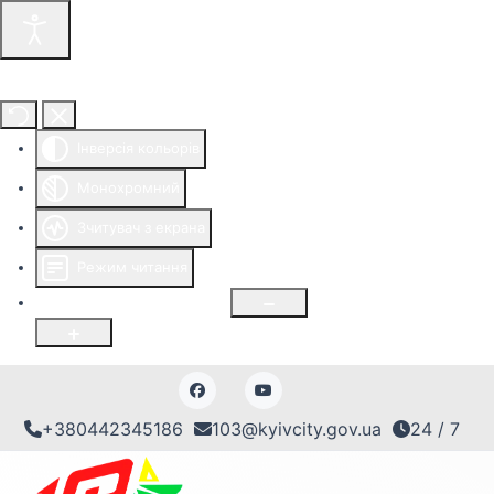
Інструменти доступності
Інверсія кольорів
Монохромний
Зчитувач з екрана
Режим читання
Розмір шрифту
100
%
+380442345186
103@kyivcity.gov.ua
24 / 7