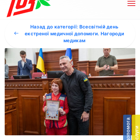
Назад до категорії: Всесвітній день
екстреної медичної допомоги. Нагороди
медикам
Бл
до
Підт
діял
екст