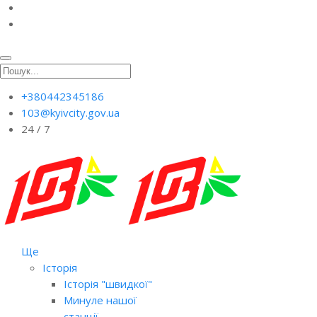
+380442345186
103@kyivcity.gov.ua
24 / 7
Ще
Історія
Історія "швидкої"
Минуле нашої
станції