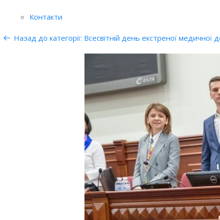
Контакти
Назад до категорії: Всесвітній день екстреної медичної