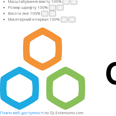
Масштабування вмісту
100
%
Розмір шрифту
100
%
Висота лінії
100
%
Міжлітерний інтервал
100
%
Плагін веб-доступності
по DJ-Extensions.com