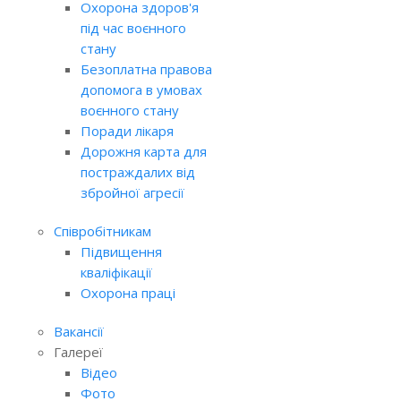
Охорона здоров'я
під час воєнного
стану
Безоплатна правова
допомога в умовах
воєнного стану
Поради лікаря
Дорожня карта для
постраждалих від
збройної агресії
Співробітникам
Підвищення
кваліфікації
Охорона праці
Вакансії
Галереї
Відео
Фото