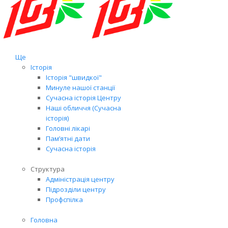
Ще
Історія
Історія "швидкої"
Минуле нашої станції
Сучасна історія Центру
Наші обличчя (Сучасна
історія)
Головні лікарі
Пам’ятні дати
Сучасна історія
Структура
Адміністрація центру
Підрозділи центру
Профспілка
Головна