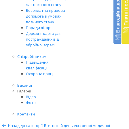
Благодійна допомога
Платні послуги
діял
час воєнного стану
екст
Безоплатна правова
‹
‹
меди
допомога в умовах
доп
воєнного стану
в
Поради лікаря
Укра
Дорожня карта для
благ
постраждалих від
доп
збройної агресії
Вря
біл
Співробітникам
житт
Підвищення
раз
кваліфікації
Охорона праці
Вакансії
Галереї
Відео
Фото
Контакти
Назад до категорії: Всесвітній день екстреної медичної