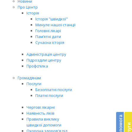
Новини
Про Центр
Історія
Історія "швидкої"
Минуле нашої станції
Головні лікарі
Пам’ятні дати
Сучасна історія
Адміністрація центру
Підрозділи центру
Профспілка
Громадянам
Послуги
Безоплатні послуги
Платні послуги
Бл
Чергові лікарні
Наявність ліків
до
Правила виклику
швидкої допомоги
Підт
Охорона здоров'я під