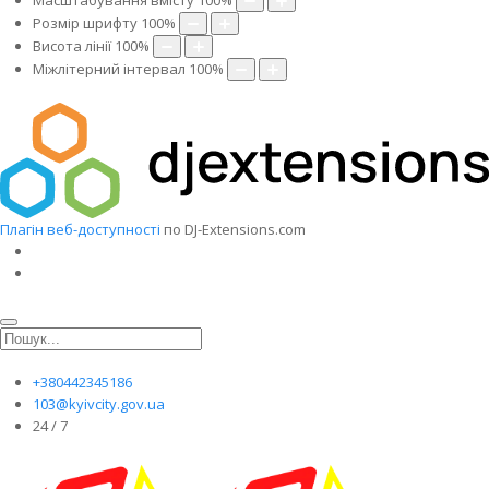
Масштабування вмісту
100
%
Розмір шрифту
100
%
Висота лінії
100
%
Міжлітерний інтервал
100
%
Плагін веб-доступності
по DJ-Extensions.com
+380442345186
103@kyivcity.gov.ua
24 / 7