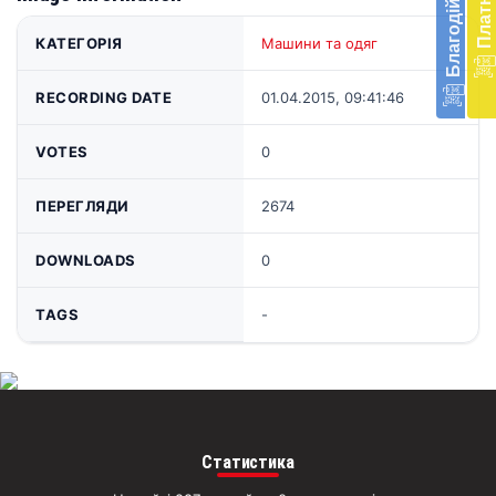
в
КАТЕГОРІЯ
Машини та одяг
Укра
благ
доп
RECORDING DATE
01.04.2015, 09:41:46
Вря
біл
VOTES
0
житт
раз
ПЕРЕГЛЯДИ
2674
Д
DOWNLOADS
0
TAGS
-
Статистика