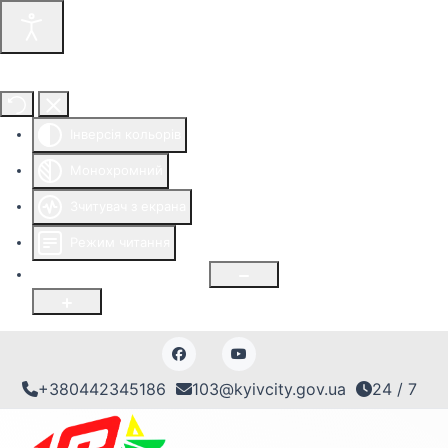
Інструменти доступності
Інверсія кольорів
Монохромний
Зчитувач з екрана
Режим читання
Розмір шрифту
100
%
+380442345186
103@kyivcity.gov.ua
24 / 7