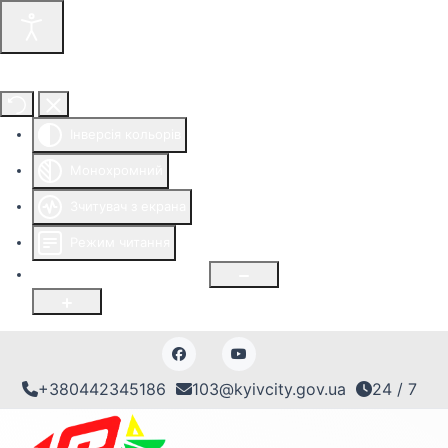
Інструменти доступності
Інверсія кольорів
Монохромний
Зчитувач з екрана
Режим читання
Розмір шрифту
100
%
+380442345186
103@kyivcity.gov.ua
24 / 7