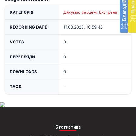
доп
в
КАТЕГОРІЯ
Дякуємо серцем. Екстрена
Укра
благ
доп
RECORDING DATE
17.03.2026, 16:59:43
Вря
біл
VOTES
0
житт
раз
ПЕРЕГЛЯДИ
0
Д
DOWNLOADS
0
TAGS
-
Статистика