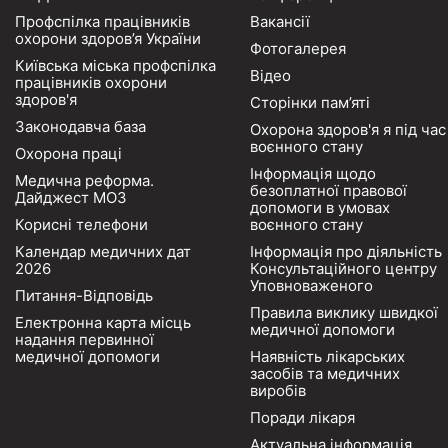
Профспілка працівників
Вакансії
охорони здоров’я України
Фотогалерея
Київська міська профспілка
Відео
працівників охорони
здоров'я
Сторінки пам’яті
Законодавча база
Охорона здоров'я я під час
воєнного стану
Охорона праці
Інформація щодо
Медична реформа.
безоплатної правової
Дайджест МОЗ
допомоги в умовах
Корисні телефони
воєнного стану
Календар медичних дат
Інформація про діяльність
2026
Консультаційного центру
Уповноваженого
Питання-Відповідь
Правила виклику швидкої
Електронна карта місць
медичної допомоги
надання первинної
медичної допомоги
Наявність лікарських
засобів та медичних
виробів
Поради лікаря
Актуальна інформація