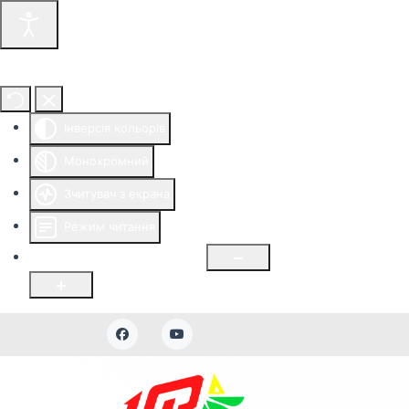
Інструменти доступності
Інверсія кольорів
Монохромний
Зчитувач з екрана
Режим читання
Розмір шрифту
100
%