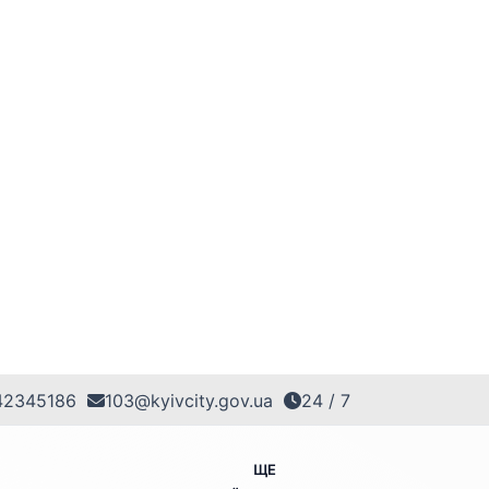
42345186
103@kyivcity.gov.ua
24 / 7
ЩЕ