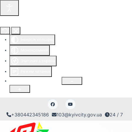
Інструменти доступності
Інверсія кольорів
Монохромний
Зчитувач з екрана
Режим читання
Розмір шрифту
100
%
+380442345186
103@kyivcity.gov.ua
24 / 7