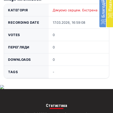
доп
в
КАТЕГОРІЯ
Дякуємо серцем. Екстрена
Укра
благ
доп
RECORDING DATE
17.03.2026, 16:59:08
Вря
біл
VOTES
0
житт
раз
ПЕРЕГЛЯДИ
0
Д
DOWNLOADS
0
TAGS
-
Статистика