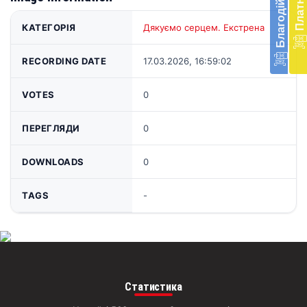
доп
в
КАТЕГОРІЯ
Дякуємо серцем. Екстрена
Укра
благ
доп
RECORDING DATE
17.03.2026, 16:59:02
Вря
біл
VOTES
0
житт
раз
ПЕРЕГЛЯДИ
0
Д
DOWNLOADS
0
TAGS
-
Статистика