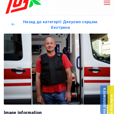
Назад до категорії: Дякуємо серцем.
Екстрена
Бл
до
Благодійна допомога
Підт
Платні послуги
діял
екст
меди
Image information
‹
‹