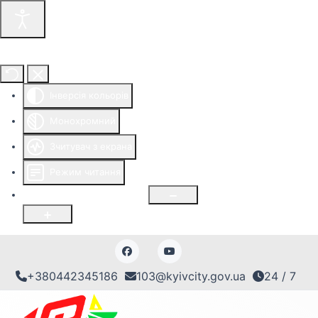
Інструменти доступності
Інверсія кольорів
Монохромний
Зчитувач з екрана
Режим читання
Розмір шрифту
100
%
+380442345186
103@kyivcity.gov.ua
24 / 7