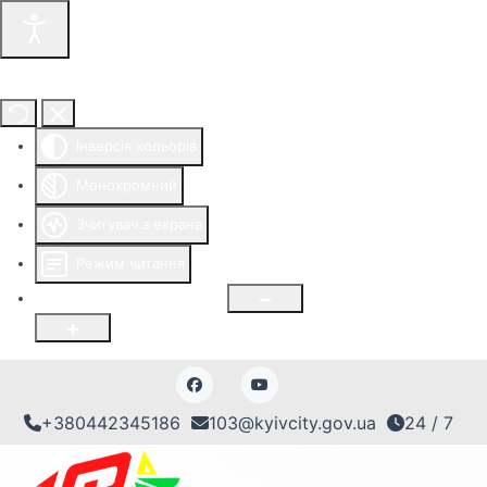
Інструменти доступності
Інверсія кольорів
Монохромний
Зчитувач з екрана
Режим читання
Розмір шрифту
100
%
+380442345186
103@kyivcity.gov.ua
24 / 7