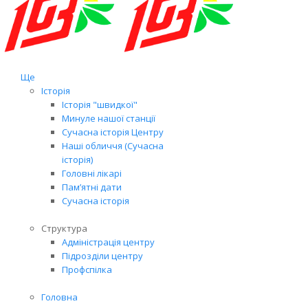
Ще
Історія
Історія "швидкої"
Минуле нашої станції
Сучасна історія Центру
Наші обличчя (Сучасна
історія)
Головні лікарі
Пам’ятні дати
Сучасна історія
Структура
Адміністрація центру
Підрозділи центру
Профспілка
Головна