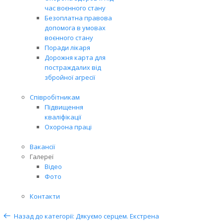
час воєнного стану
Безоплатна правова
допомога в умовах
воєнного стану
Поради лікаря
Дорожня карта для
постраждалих від
збройної агресії
Співробітникам
Підвищення
кваліфікації
Охорона праці
Вакансії
Галереї
Відео
Фото
Контакти
Назад до категорії: Дякуємо серцем. Екстрена