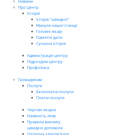
Новини
Про Центр
Історія
Історія "швидкої"
Минуле нашої станції
Головні лікарі
Пам’ятні дати
Сучасна історія
Адміністрація центру
Підрозділи центру
Профспілка
Громадянам
Послуги
Безоплатні послуги
Платні послуги
Чергові лікарні
Наявність ліків
Правила виклику
швидкої допомоги
Охорона здоров'я під