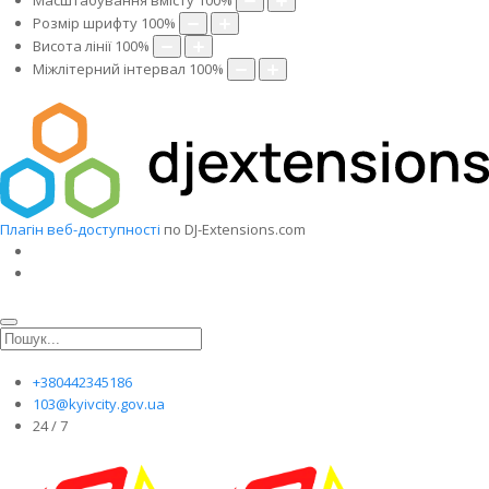
Масштабування вмісту
100
%
Розмір шрифту
100
%
Висота лінії
100
%
Міжлітерний інтервал
100
%
Плагін веб-доступності
по DJ-Extensions.com
+380442345186
103@kyivcity.gov.ua
24 / 7