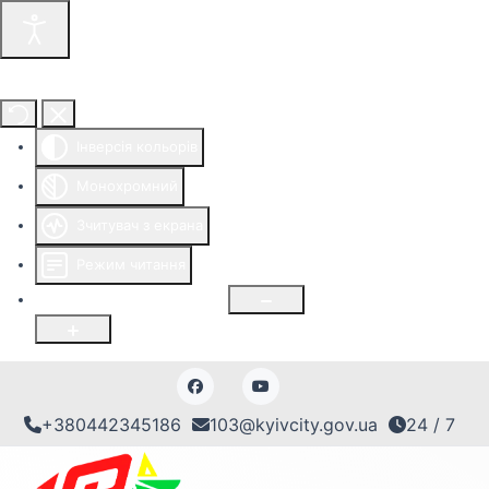
Інструменти доступності
Інверсія кольорів
Монохромний
Зчитувач з екрана
Режим читання
Розмір шрифту
100
%
+380442345186
103@kyivcity.gov.ua
24 / 7