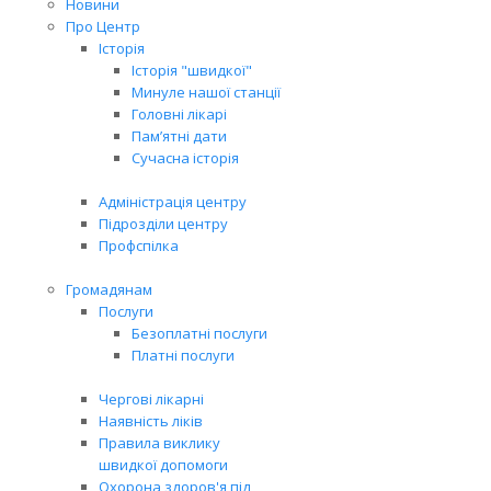
Новини
Про Центр
Історія
Історія "швидкої"
Минуле нашої станції
Головні лікарі
Пам’ятні дати
Сучасна історія
Адміністрація центру
Підрозділи центру
Профспілка
Громадянам
Послуги
Безоплатні послуги
Платні послуги
Чергові лікарні
Наявність ліків
Правила виклику
швидкої допомоги
Охорона здоров'я під