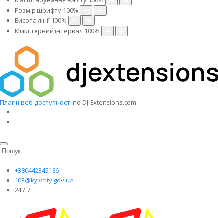
Масштабування вмісту
100
%
Розмір шрифту
100
%
Висота лінії
100
%
Міжлітерний інтервал
100
%
Плагін веб-доступності
по DJ-Extensions.com
+380442345186
103@kyivcity.gov.ua
24 / 7