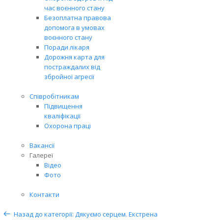
час воєнного стану
Безоплатна правова
допомога в умовах
воєнного стану
Поради лікаря
Дорожня карта для
постраждалих від
збройної агресії
Співробітникам
Підвищення
кваліфікації
Охорона праці
Вакансії
Галереї
Відео
Фото
Контакти
Назад до категорії: Дякуємо серцем. Екстрена