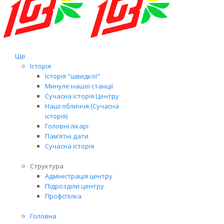
Ще
Історія
Історія "швидкої"
Минуле нашої станції
Сучасна історія Центру
Наші обличчя (Сучасна
історія)
Головні лікарі
Пам’ятні дати
Сучасна історія
Структура
Адміністрація центру
Підрозділи центру
Профспілка
Головна