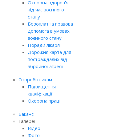
Охорона здоров'я
під час воєнного
стану
Безоплатна правова
допомога в умовах
воєнного стану
Поради лікаря
Дорожня карта для
постраждалих від
збройної агресії
Співробітникам
Підвищення
кваліфікації
Охорона праці
Вакансії
Галереї
Відео
Фото