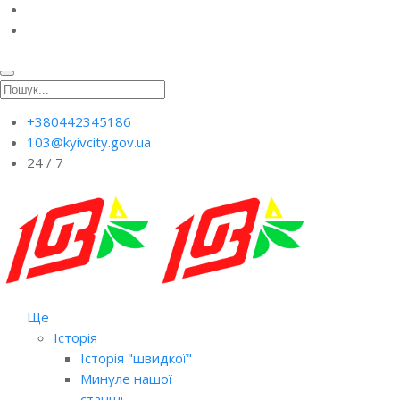
+380442345186
103@kyivcity.gov.ua
24 / 7
Ще
Історія
Історія "швидкої"
Минуле нашої
станції