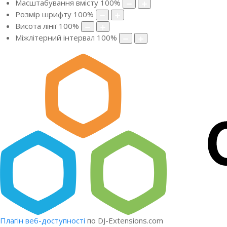
Масштабування вмісту
100
%
Розмір шрифту
100
%
Висота лінії
100
%
Міжлітерний інтервал
100
%
Плагін веб-доступності
по DJ-Extensions.com