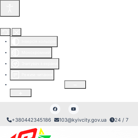
Інструменти доступності
Інверсія кольорів
Монохромний
Зчитувач з екрана
Режим читання
Розмір шрифту
100
%
+380442345186
103@kyivcity.gov.ua
24 / 7