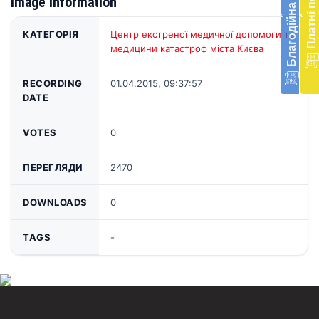
Благодійна допомога
Платні послуги
Image information
меди
‹
‹
доп
в
КАТЕГОРІЯ
Центр екстреної медичної допомоги та
Укра
медицини катастроф міста Києва
благ
доп
RECORDING
01.04.2015, 09:37:57
Вря
DATE
біл
житт
раз
VOTES
0
Д
ПЕРЕГЛЯДИ
2470
DOWNLOADS
0
TAGS
-