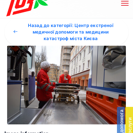
Назад до категорії: Центр екстреної
медичної допомоги та медицини
катастроф міста Києва
Бл
до
Підт
діял
екст