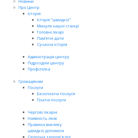
Новини
Про Центр
Історія
Історія "швидкої"
Минуле нашої станції
Головні лікарі
Пам’ятні дати
Сучасна історія
Адміністрація центру
Підрозділи центру
Профспілка
Громадянам
Послуги
Безоплатні послуги
Платні послуги
Чергові лікарні
Наявність ліків
Правила виклику
швидкої допомоги
Охорона здоров'я під