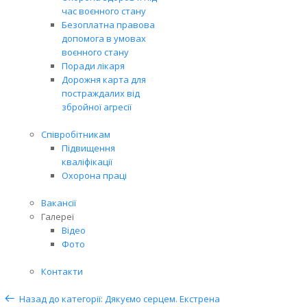
час воєнного стану
Безоплатна правова
допомога в умовах
воєнного стану
Поради лікаря
Дорожня карта для
постраждалих від
збройної агресії
Співробітникам
Підвищення
кваліфікації
Охорона праці
Вакансії
Галереї
Відео
Фото
Контакти
Назад до категорії: Дякуємо серцем. Екстрена