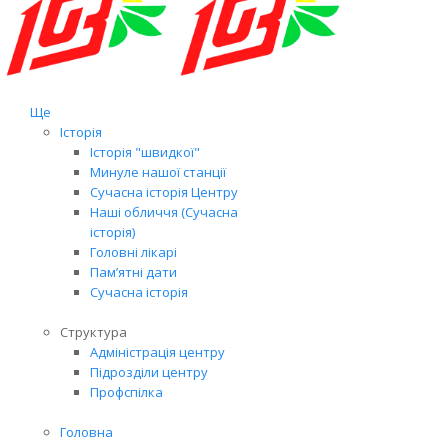
Ще
Історія
Історія "швидкої"
Минуле нашої станції
Сучасна історія Центру
Наші обличчя (Сучасна
історія)
Головні лікарі
Пам’ятні дати
Сучасна історія
Структура
Адміністрація центру
Підрозділи центру
Профспілка
Головна