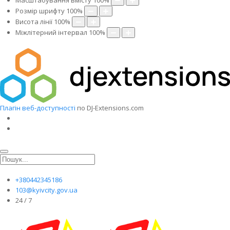
Масштабування вмісту
100
%
Розмір шрифту
100
%
Висота лінії
100
%
Міжлітерний інтервал
100
%
Плагін веб-доступності
по DJ-Extensions.com
+380442345186
103@kyivcity.gov.ua
24 / 7