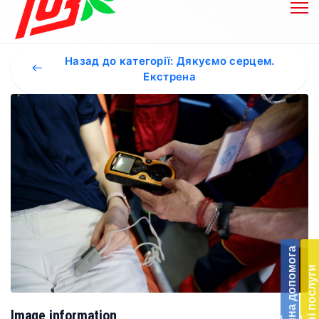
Назад до категорії: Дякуємо серцем.
Екстрена
Бл
до
Благодійна допомога
Підт
Платні послуги
діял
екст
меди
Image information
‹
‹