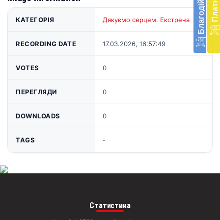
доп
в
КАТЕГОРІЯ
Дякуємо серцем. Екстрена
Укра
благ
доп
RECORDING DATE
17.03.2026, 16:57:49
Вря
біл
VOTES
0
житт
раз
ПЕРЕГЛЯДИ
0
Д
DOWNLOADS
0
TAGS
-
Статистика