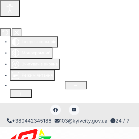
Інструменти доступності
Інверсія кольорів
Монохромний
Зчитувач з екрана
Режим читання
Розмір шрифту
100
%
+380442345186
103@kyivcity.gov.ua
24 / 7