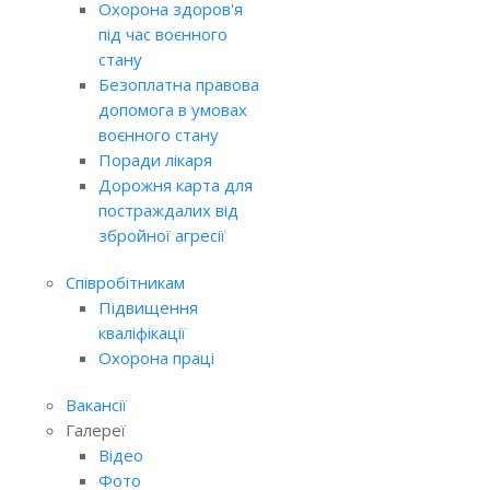
Охорона здоров'я
під час воєнного
стану
Безоплатна правова
допомога в умовах
воєнного стану
Поради лікаря
Дорожня карта для
постраждалих від
збройної агресії
Співробітникам
Підвищення
кваліфікації
Охорона праці
Вакансії
Галереї
Відео
Фото