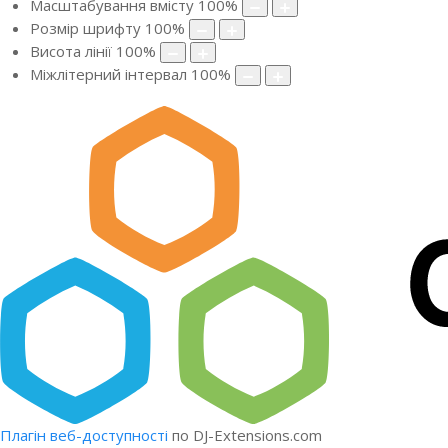
Масштабування вмісту
100
%
Розмір шрифту
100
%
Висота лінії
100
%
Міжлітерний інтервал
100
%
Плагін веб-доступності
по DJ-Extensions.com