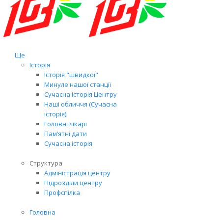
Ще
Історія
Історія "швидкої"
Минуле нашої станції
Сучасна історія Центру
Наші обличчя (Сучасна
історія)
Головні лікарі
Пам’ятні дати
Сучасна історія
Структура
Адміністрація центру
Підрозділи центру
Профспілка
Головна