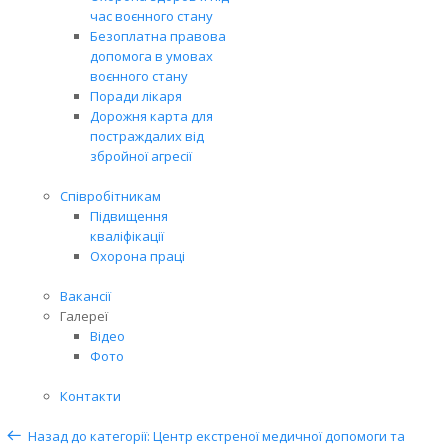
час воєнного стану
Безоплатна правова
допомога в умовах
воєнного стану
Поради лікаря
Дорожня карта для
постраждалих від
збройної агресії
Співробітникам
Підвищення
кваліфікації
Охорона праці
Вакансії
Галереї
Відео
Фото
Контакти
Назад до категорії: Центр екстреної медичної допомоги та