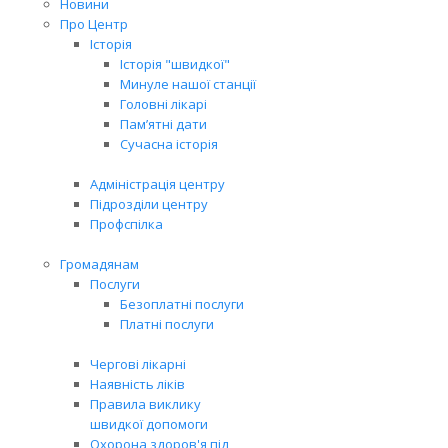
Новини
Про Центр
Історія
Історія "швидкої"
Минуле нашої станції
Головні лікарі
Пам’ятні дати
Сучасна історія
Адміністрація центру
Підрозділи центру
Профспілка
Громадянам
Послуги
Безоплатні послуги
Платні послуги
Чергові лікарні
Наявність ліків
Правила виклику
швидкої допомоги
Охорона здоров'я під