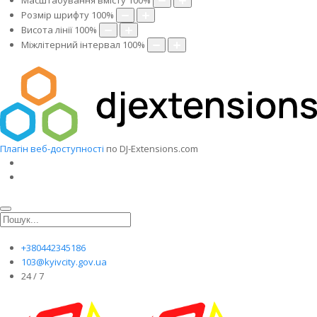
Масштабування вмісту
100
%
Розмір шрифту
100
%
Висота лінії
100
%
Міжлітерний інтервал
100
%
Плагін веб-доступності
по DJ-Extensions.com
+380442345186
103@kyivcity.gov.ua
24 / 7