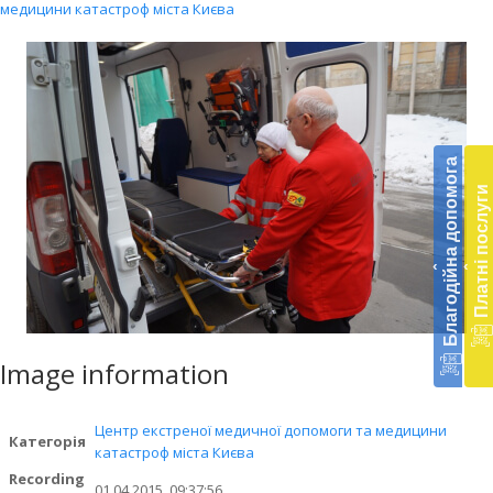
медицини катастроф міста Києва
Бл
до
Благодійна допомога
Платні послуги
Підт
діял
екст
‹
‹
меди
доп
в
Укра
благ
Image information
доп
Вря
біл
Центр екстреної медичної допомоги та медицини
Категорія
житт
катастроф міста Києва
раз
Recording
01.04.2015, 09:37:56