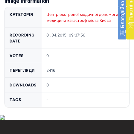
Благодійна допомога
Платні послуги
Image information
меди
‹
‹
доп
в
КАТЕГОРІЯ
Центр екстреної медичної допомоги та
Укра
медицини катастроф міста Києва
благ
доп
RECORDING
01.04.2015, 09:37:56
Вря
DATE
біл
житт
раз
VOTES
0
Д
ПЕРЕГЛЯДИ
2416
DOWNLOADS
0
TAGS
-