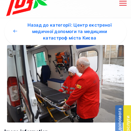
Назад до категорії: Центр екстреної
медичної допомоги та медицини
катастроф міста Києва
Бл
до
Підт
діял
екст