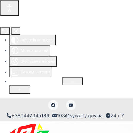
Інструменти доступності
Інверсія кольорів
Монохромний
Зчитувач з екрана
Режим читання
Розмір шрифту
100
%
+380442345186
103@kyivcity.gov.ua
24 / 7