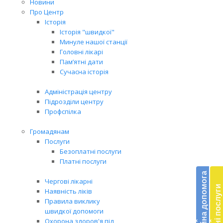
Новини
Про Центр
Історія
Історія "швидкої"
Минуле нашої станції
Головні лікарі
Пам’ятні дати
Сучасна історія
Адміністрація центру
Підрозділи центру
Профспілка
Громадянам
Послуги
Безоплатні послуги
Бл
Платні послуги
до
Благодійна допомога
Чергові лікарні
Платні послуги
Наявність ліків
Підт
Правила виклику
діял
швидкої допомоги
екст
Охорона здоров'я під
‹
‹
меди