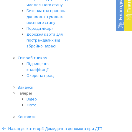
час воєнного стану
доп
Безоплатна правова
в
допомога в умовах
Укра
воєнного стану
благ
Поради лікаря
доп
Дорожня карта для
Вря
постраждалих від
біл
збройної агресії
житт
раз
Співробітникам
Підвищення
кваліфікації
Охорона праці
Вакансії
Галереї
Відео
Фото
Контакти
Назад до категорії: Домедична допомога при ДТП