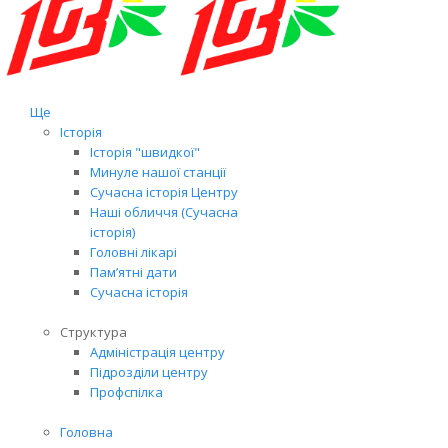
Ще
Історія
Історія "швидкої"
Минуле нашої станції
Сучасна історія Центру
Наші обличчя (Сучасна
історія)
Головні лікарі
Пам’ятні дати
Сучасна історія
Структура
Адміністрація центру
Підрозділи центру
Профспілка
Головна