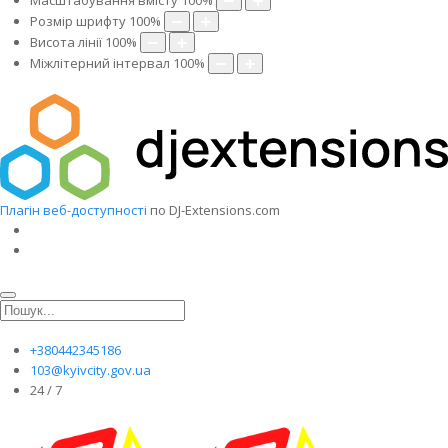
Масштабування вмісту
100
%
Розмір шрифту
100
%
Висота лінії
100
%
Міжлітерний інтервал
100
%
Плагін веб-доступності
по DJ-Extensions.com
+380442345186
103@kyivcity.gov.ua
24 / 7